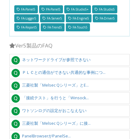
FA-Panel5
PA-Panel5
FA-Studio5+
FA-Studio5
FA-Logger5
FA-Server5
FA-Engine5
FA-Driver5
FA-Report5
FA-Trend5
FA-Touch5
Ver5製品のFAQ
ネットワークドライブが参照できない
ＰＬＣとの通信ができない共通的な事例につ...
三菱社製「Melsec Qシリーズ」とE...
「接続テスト」を行うと「Winsock...
ワトソンログの設定がおこなえない
三菱社製「Melsec Qシリーズ」に接...
PanelBrowserがPanelSe...