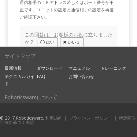
通信相手のＩＰアドレス若しくはポート番号が不
正です。ユニットの設定と通信相手の設定を再度
ご確認下さい。
この回答は、お客様のお役に立ちました
か？
はい
いいえ
サイトマップ
最新情報
ダウンロード
マニュアル
トレーニング
テクニカルガイ
FAQ
お問い合わせ
ド
Roboticswareについて
企業情報
© 2017 Roboticsware.
利用規約
｜
プライバシーポリシー
｜
特定商取
引法に基づく表記