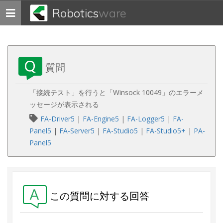
Robotics
ware
Toggle
navigation
質問
「接続テスト」を行うと「Winsock 10049」のエラーメ
ッセージが表示される
FA-Driver5
|
FA-Engine5
|
FA-Logger5
|
FA-
Panel5
|
FA-Server5
|
FA-Studio5
|
FA-Studio5+
|
PA-
Panel5
この質問に対する回答