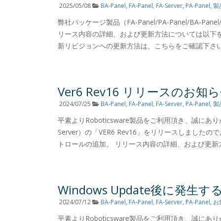
2025/05/08
BA-Panel
,
FA-Panel
,
FA-Server
,
PA-Panel
,
製
弊社パッケージ製品（FA-Panel/PA-Panel/BA-Pa
リース内容の詳細、および更新方法については以下を
新リビジョンへの更新方法は、こちらをご確認下さい。 (2025
Ver6 Rev16 リリースのお知
2024/07/25
BA-Panel
,
FA-Panel
,
FA-Server
,
PA-Panel
,
製
平素よりRoboticsware製品をご利用頂き、誠にありがとう
Server）の「VER6 Rev16」をリリースしま
トロールの追加。 リリース内容の詳細、および更新方
Windows Update後に
2024/07/12
BA-Panel
,
FA-Panel
,
FA-Server
,
PA-Panel
,
お
平素よりRoboticsware製品をご利用頂き、誠にありがとう