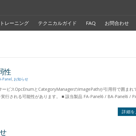
トレーニング
テクニカルガイド
FAQ
お問合わせ
弱性
A-Panel
,
お知らせ
OpcEnumとCategoryManagerのImagePathが引用符で囲ま
可能性があります。 ■ 該当製品 FA-Panel6 / BA-Panel6 / PA
詳細を
らせ