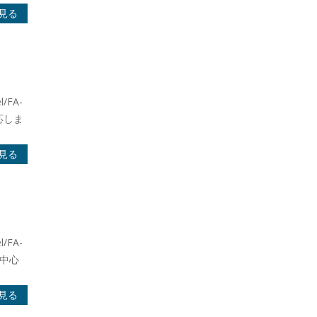
見る
/FA-
応しま
見る
/FA-
を中心
見る