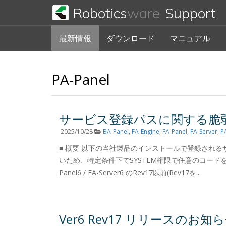
Robotics
ware
Support
最新情報
ダウンロード
マニュアル
PA-Panel
サービス登録パスに関する脆
2025/10/28
BA-Panel
,
FA-Engine
,
FA-Panel
,
FA-Server
,
P
■ 概要 以下の当社製品のインストールで登録されるサービス
いため、特定条件下でSYSTEM権限で任意のコードを実行される
Panel6 / FA-Server6 のRev17以前(Rev17を...
Ver6 Rev17 リリースのお知