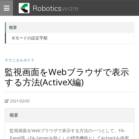
Robotics
ware
Toggle
navigation
概要
IEモードの設定手順
テクニカルガイド
監視画面をWebブラウザで表示
する方法(ActiveX編)
2021/02/02
概要
監視画面をWebブラウザで表示する方法の一つとして、FA-
Panel等（FA-Serverを除く）の標準機能としてActiveXを使用