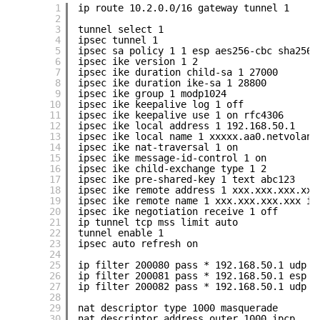
1
ip route 10.2.0.0/16 gateway tunnel 1
2
3
tunnel select 1
4
ipsec tunnel 1
5
ipsec sa policy 1 1 esp aes256-cbc sha256-
6
ipsec ike version 1 2
7
ipsec ike duration child-sa 1 27000
8
ipsec ike duration ike-sa 1 28800
9
ipsec ike group 1 modp1024
10
ipsec ike keepalive log 1 off
11
ipsec ike keepalive use 1 on rfc4306
12
ipsec ike local address 1 192.168.50.1
13
ipsec ike local name 1 xxxxx.aa0.netvolant
14
ipsec ike nat-traversal 1 on
15
ipsec ike message-id-control 1 on
16
ipsec ike child-exchange type 1 2
17
ipsec ike pre-shared-key 1 text abc123
18
ipsec ike remote address 1 xxx.xxx.xxx.xxx
19
ipsec ike remote name 1 xxx.xxx.xxx.xxx ip
20
ipsec ike negotiation receive 1 off
21
ip tunnel tcp mss limit auto
22
tunnel enable 1
23
ipsec auto refresh on
24
25
ip filter 200080 pass * 192.168.50.1 udp *
26
ip filter 200081 pass * 192.168.50.1 esp *
27
ip filter 200082 pass * 192.168.50.1 udp *
28
29
nat descriptor type 1000 masquerade
30
nat descriptor address outer 1000 ipcp