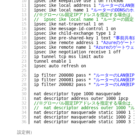
10
ipsec ike keepalive use 1 on rfc4306    
11
ipsec ike local address 1 
"ルーターのLAN側I
12
ipsec ike local name 1 
"ルーターのDDNSのホス
13
//※グローバル固定IPアドレスを指定する場合は、以
14
//  ipsec ike local name 1 "ルーターの固定
15
ipsec ike nat-traversal 1 on    
16
ipsec ike message-id-control 1 on   
17
ipsec ike child-exchange type 1 2   
18
ipsec ike pre-shared-key 1 text 
"事前共有鍵
19
ipsec ike remote address 1 
"Azureのゲート
20
ipsec ike remote name 1 
"Azureのゲートウェイ
21
ipsec ike negotiation receive 1 off 
22
ip tunnel tcp mss limit auto    
23
tunnel enable 1 
24
ipsec auto refresh on   
25
26
ip filter 200080 pass * 
"ルーターのLAN側IP
27
ip filter 200081 pass * 
"ルーターのLAN側IP
28
ip filter 200082 pass * 
"ルーターのLAN側IP
29
30
nat descriptor type 1000 masquerade 
31
nat descriptor address outer 1000 ipcp  
32
//※グローバル固定IPアドレスを指定する場合は、以
33
//  nat descriptor address outer 10
34
nat descriptor masquerade static 1000 1 19
35
nat descriptor masquerade static 1000 2 19
36
nat descriptor masquerade static 1000 3 19
設定例）