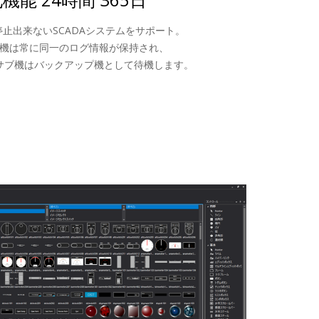
止出来ないSCADAシステムをサポート。
機は常に同一のログ情報が保持され、
サブ機はバックアップ機として待機します。