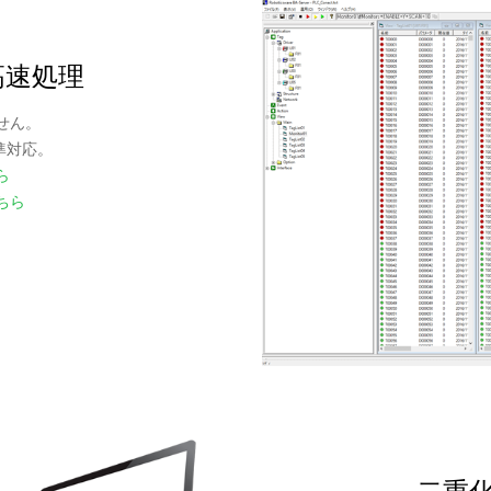
高速処理
せん。
準対応。
ら
ちら
二重化