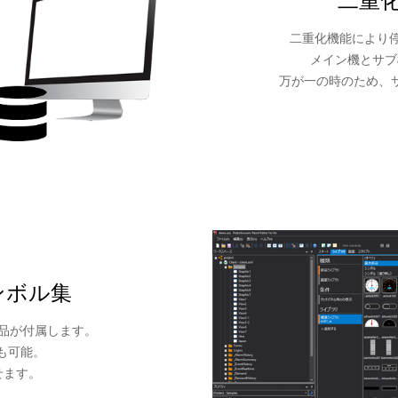
二重化機能により停
メイン機とサブ
万が一の時のため、
ンボル集
部品が付属します。
も可能。
せます。