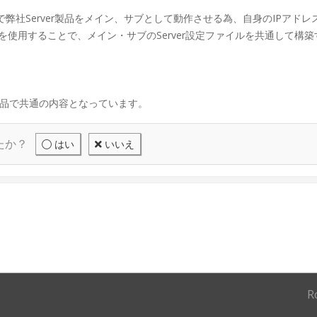
Cで弊社Server製品をメイン、サブとして動作させる為、自身のIPア
使用することで、メイン・サブのServer設定ファイルを共通して構
全製品で共通の内容となっています。
たか？
はい
いいえ
R