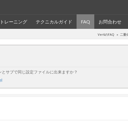
トレーニング
テクニカルガイド
FAQ
お問合わせ
Ver6のFAQ
二重
ンとサブで同じ設定ファイルに出来ますか？
el