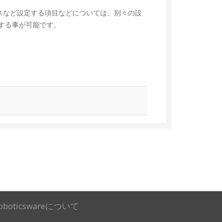
ドレスなど設定する項目などについては、別々の設
築する事が可能です。
oboticswareについて