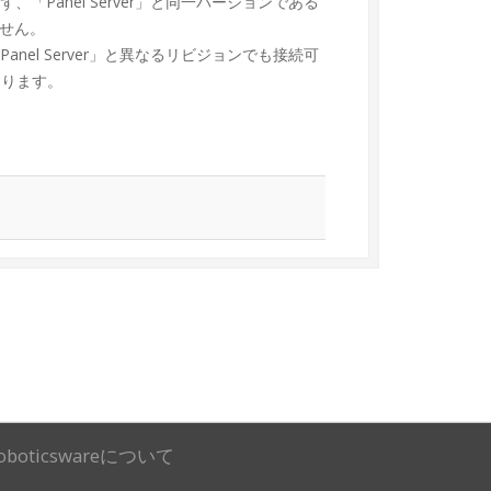
ず、「Panel Server」と同一バージョンである
きません。
Panel Server」と異なるリビジョンでも接続可
あります。
oboticswareについて